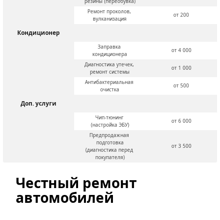
резины (переобувка)
Ремонт проколов, 
от 200
вулканизация
Кондиционер
Заправка 
от 4 000
кондиционера
Диагностика утечек, 
от 1 000
ремонт системы
Антибактериальная 
от 500
очистка
Доп. услуги
Чип-тюнинг 
от 6 000
(настройка ЭБУ)
Предпродажная 
подготовка
от 3 500
(диагностика перед 
покупателя)
Честный ремонт 
автомобилей