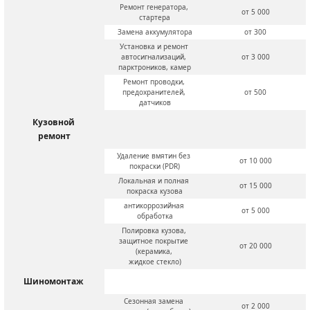
Ремонт генератора, 
от 5 000
стартера
Замена аккумулятора
от 300
Установка и ремонт 
автосигнализаций, 
от 3 000
парктроников, камер
Ремонт проводки, 
предохранителей, 
от 500
датчиков
Кузовной 
ремонт
Удаление вмятин без 
от 10 000
покраски (PDR)
Локальная и полная 
от 15 000
покраска кузова
антикоррозийная 
от 5 000
обработка
Полировка кузова, 
защитное покрытие 
от 20 000
(керамика, 
жидкое стекло)
Шиномонтаж 
Сезонная замена 
от 2 000